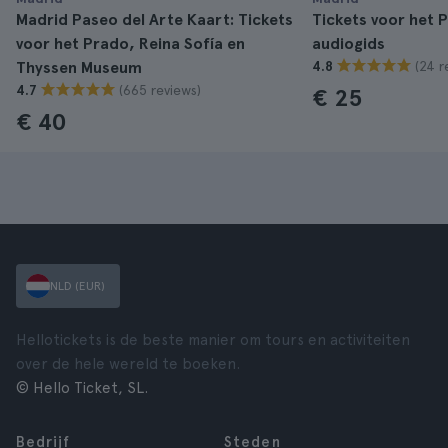
Madrid Paseo del Arte Kaart: Tickets
Tickets voor het
voor het Prado, Reina Sofía en
audiogids
(24 r
Thyssen Museum
4.8
(665 reviews)
4.7
€ 25
€ 40
NLD (EUR)
Hellotickets is de beste manier om tours en activiteiten
over de hele wereld te boeken.
© Hello Ticket, SL.
Bedrijf
Steden