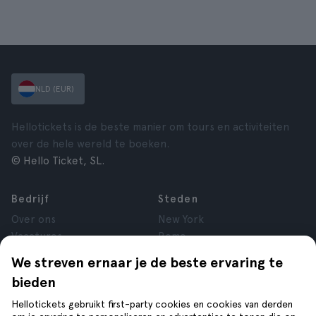
NLD (EUR)
Hellotickets is de beste manier om tours en activiteiten
over de hele wereld te boeken.
© Hello Ticket, SL.
Bedrijf
Steden
Over ons
New York
Vacatures
Rome
Affiliate
Parijs
We streven ernaar je de beste ervaring te
Reviews
Londen
bieden
Privacy
Granada
Voorwaarden
Krakau
Hellotickets gebruikt first-party cookies en cookies van derden