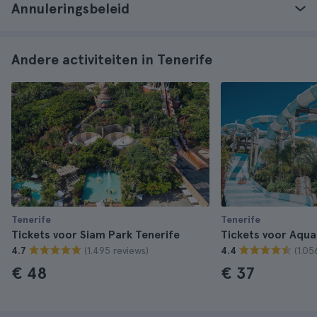
Annuleringsbeleid
Andere activiteiten in Tenerife
Tenerife
Tenerife
Tickets voor Siam Park Tenerife
Tickets voor Aqua
(1.495 reviews)
(1.05
4.7
4.4
€ 48
€ 37