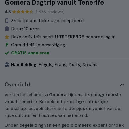
Gomera Dagtrip vanuit Tenerife
4.5
(1.373 reviews)
Smartphone tickets geaccepteerd
Duur:
10 uren
Deze activiteit heeft
UITSTEKENDE
beoordelingen
Onmiddellijke bevestiging
GRATIS annuleren
Handleiding:
Engels, Frans, Duits, Spaans
Overzicht
Verken het
eiland La Gomera
tijdens deze
dagexcursie
vanuit Tenerife
. Bezoek het prachtige natuurlijke
landschap, bezoek charmante dorpjes en geniet van de
rijke cultuur en tradities van het eiland.
Onder begeleiding van een
gediplomeerd expert
ontdek