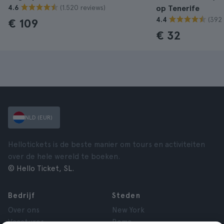
(1.520 reviews)
4.6
op Tenerife
(392 
4.4
€ 109
€ 32
NLD (EUR)
Hellotickets is de beste manier om tours en activiteiten
over de hele wereld te boeken.
© Hello Ticket, SL.
Bedrijf
Steden
Over ons
New York
Vacatures
Rome