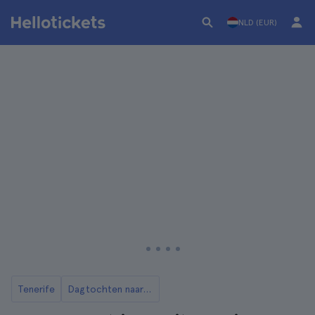
NLD (EUR)
Tenerife
Dagtochten naar La Gomera vanuit Tenerife