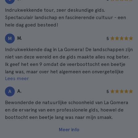
Indrukwekkende tour, zeer deskundige gids.
Spectaculair landschap en fascinerende cultuur - een
hele dag goed besteed!
M.
M
5
Indrukwekkende dag in La Gomera! De landschappen zijn
niet van deze wereld en de gids maakte alles nog beter.
Ik geef het een 9 omdat de veerboottocht een beetje
lang was, maar over het algemeen een onvergetelijke
Lees meer
ervaring!
A.
A
5
Bewonderde de natuurlijke schoonheid van La Gomera
en de ervaring van een professionele gids, hoewel de
boottocht een beetje lang was naar mijn smaak.
Meer info