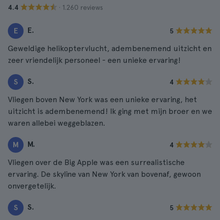
· 1.260 reviews
4.4
E.
E
5
Geweldige helikoptervlucht, adembenemend uitzicht en
zeer vriendelijk personeel - een unieke ervaring!
S.
S
4
Vliegen boven New York was een unieke ervaring, het
uitzicht is adembenemend! Ik ging met mijn broer en we
waren allebei weggeblazen.
M.
M
4
Vliegen over de Big Apple was een surrealistische
ervaring. De skyline van New York van bovenaf, gewoon
onvergetelijk.
S.
S
5