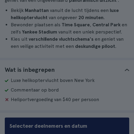
geniet van een ongeëvenaard
panoramisch uitzicht
.
Bekijk
Manhattan
vanuit de lucht tijdens een
luxe
helikoptervlucht
van ongeveer
20 minuten
.
Bewonder plaatsen als
Time Square
,
Central Park
en
zelfs
Yankee Stadium
vanuit een uniek perspectief.
Kies uit
verschillende vluchtschema's
en geniet van
een veilige activiteit met een
deskundige
piloot
.
Wat is inbegrepen
Luxe helikoptervlucht boven New York
Commentaar op bord
Heliportvergoeding van $40 per persoon
Selecteer deelnemers en datum