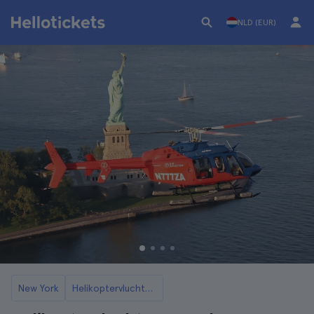
NLD (EUR)
New York
Helikoptervluchten over New York