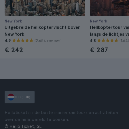
New York
New York
Uitgebreide helikoptervlucht boven
Helikoptertour va
New York
langs de lichtjes 
(2.654 reviews)
(1.64
4.9
4.8
€ 242
€ 287
NLD (EUR)
Hellotickets is de beste manier om tours en activiteiten
over de hele wereld te boeken.
© Hello Ticket, SL.