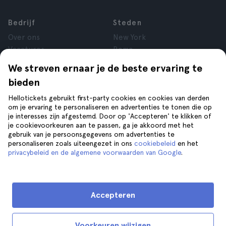
Bedrijf
Steden
Over ons
New York
Vacatures
Rome
Affiliate
Parijs
We streven ernaar je de beste ervaring te
Reviews
Londen
bieden
Privacy
Granada
Voorwaarden
Krakau
Hellotickets gebruikt first-party cookies en cookies van derden
om je ervaring te personaliseren en advertenties te tonen die op
Juridische kennisgeving
Tenerife
je interesses zijn afgestemd. Door op 'Accepteren' te klikken of
Cookies
je cookievoorkeuren aan te passen, ga je akkoord met het
gebruik van je persoonsgegevens om advertenties te
personaliseren zoals uiteengezet in ons
cookiebeleid
en het
Help
Volg ons op
privacybeleid en de algemene voorwaarden van Google
.
Help
Contact opnemen
Accepteren
Voorkeuren wijzigen