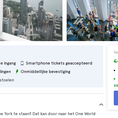
Va
€
de ingang
Smartphone tickets geaccepteerd
ingen
Onmiddellijke bevestiging
lstoelen
zo
ew York te staan? Dat kan door naar het One World