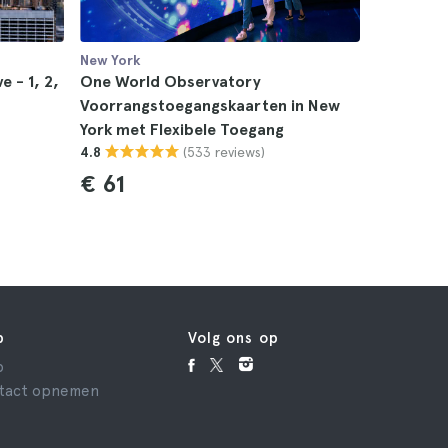
New York
New York
e - 1, 2,
One World Observatory
NYC One 
Voorrangstoegangskaarten in New
Voorrang
York met Flexibele Toegang
4.8
(533 reviews)
4.8
€ 52
€ 61
p
Volg ons op
p
tact opnemen