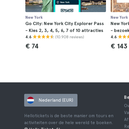
New York
New York
Go City: New York City Explorer Pass
New Yor
- Kies 2, 3, 4, 5, 6, 7 of 10 attracties
- bezoek
(10.908 reviews)
4.6
4.6
€ 74
€ 143
Be
Nederland (EUR)
Ov
Va
Hellotickets is de beste manier om tours en
Af
activiteiten over de hele wereld te boeken.
Re