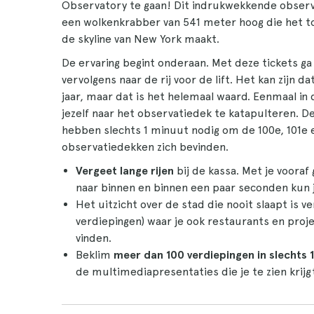
Observatory te gaan! Dit indrukwekkende observa
een wolkenkrabber van 541 meter hoog die het t
de skyline van New York maakt.
De ervaring begint onderaan. Met deze tickets ga
vervolgens naar de rij voor de lift. Het kan zijn d
jaar, maar dat is het helemaal waard. Eenmaal in
jezelf naar het observatiedek te katapulteren. D
hebben slechts 1 minuut nodig om de 100e, 101e 
observatiedekken zich bevinden.
Vergeet lange rijen
bij de kassa. Met je vooraf 
naar binnen en binnen een paar seconden kun j
Het uitzicht over de stad die nooit slaapt is 
verdiepingen) waar je ook restaurants en proj
vinden.
Beklim
meer dan 100 verdiepingen in
slechts 
de multimediapresentaties die je te zien krijgt