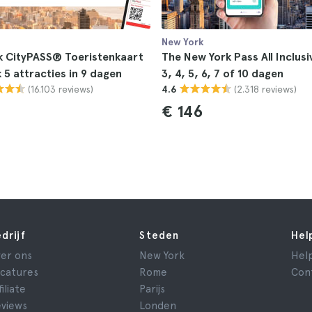
New York
k CityPASS® Toeristenkaart
The New York Pass All Inclusiv
 5 attracties in 9 dagen
3, 4, 5, 6, 7 of 10 dagen
(16.103 reviews)
(2.318 reviews)
4.6
€ 146
drijf
Steden
Hel
er ons
New York
Hel
catures
Rome
Con
filiate
Parijs
views
Londen