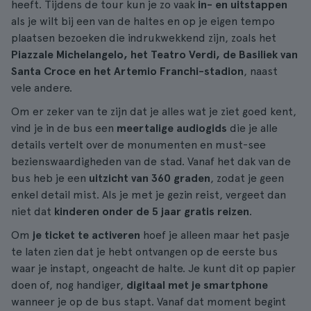
heeft. Tijdens de tour kun je zo vaak
in- en uitstappen
als je wilt bij een van de haltes en op je eigen tempo
plaatsen bezoeken die indrukwekkend zijn, zoals het
Piazzale Michelangelo, het Teatro Verdi, de Basiliek van
Santa Croce en het Artemio Franchi-stadion
, naast
vele andere.
Om er zeker van te zijn dat je alles wat je ziet goed kent,
vind je in de bus een
meertalige audiogids
die je alle
details vertelt over de monumenten en must-see
bezienswaardigheden van de stad. Vanaf het dak van de
bus heb je een
uitzicht van 360 graden
, zodat je geen
enkel detail mist. Als je met je gezin reist, vergeet dan
niet dat
kinderen onder de 5 jaar gratis reizen
.
Om
je ticket te activeren
hoef je alleen maar het pasje
te laten zien dat je hebt ontvangen op de eerste bus
waar je instapt, ongeacht de halte. Je kunt dit op papier
doen of, nog handiger,
digitaal met je smartphone
wanneer je op de bus stapt. Vanaf dat moment begint