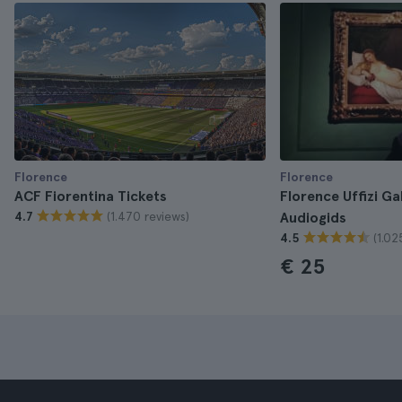
Florence
Florence
ACF Fiorentina Tickets
Florence Uffizi Ga
(1.470 reviews)
4.7
Audiogids
(1.02
4.5
€ 25