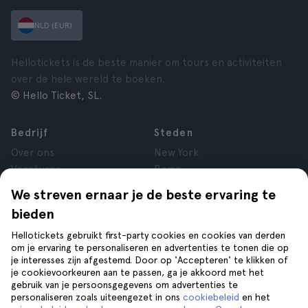
NLD (EUR)
Hellotickets is de beste manier om tours en activiteiten
over de hele wereld te boeken.
© Hello Ticket, SL.
Bedrijf
Steden
Over ons
New York
Vacatures
Rome
Affiliate
Parijs
We streven ernaar je de beste ervaring te
Reviews
Londen
bieden
Privacy
Granada
Voorwaarden
Krakau
Hellotickets gebruikt first-party cookies en cookies van derden
om je ervaring te personaliseren en advertenties te tonen die op
Juridische kennisgeving
Tenerife
je interesses zijn afgestemd. Door op 'Accepteren' te klikken of
Cookies
je cookievoorkeuren aan te passen, ga je akkoord met het
gebruik van je persoonsgegevens om advertenties te
personaliseren zoals uiteengezet in ons
cookiebeleid
en het
Help
Volg ons op