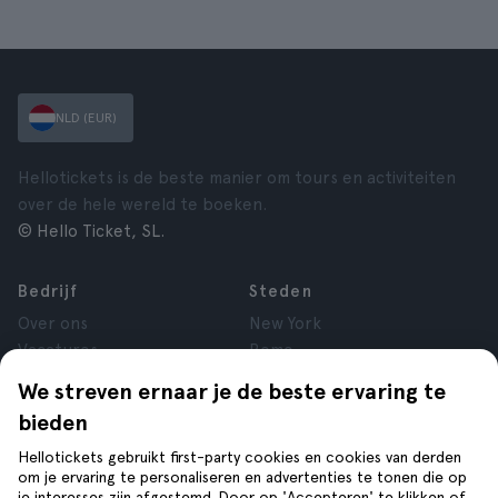
NLD (EUR)
Hellotickets is de beste manier om tours en activiteiten
over de hele wereld te boeken.
© Hello Ticket, SL.
Bedrijf
Steden
Over ons
New York
Vacatures
Rome
Affiliate
Parijs
We streven ernaar je de beste ervaring te
Reviews
Londen
bieden
Privacy
Granada
Voorwaarden
Krakau
Hellotickets gebruikt first-party cookies en cookies van derden
om je ervaring te personaliseren en advertenties te tonen die op
Juridische kennisgeving
Tenerife
je interesses zijn afgestemd. Door op 'Accepteren' te klikken of