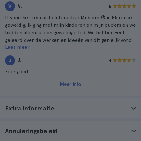
V.
V
5
Ik vond het Leonardo Interactive Museum® in Florence
geweldig. Ik ging met mijn kinderen en mijn ouders en we
hadden allemaal een geweldige tijd. We hebben veel
geleerd over de werken en ideeën van dit genie. Ik vond
Lees meer
het ook geweldig dat hij zijn eigen museum in de wereld
heeft.
J.
J
4
Zeer goed.
Meer info
Extra informatie
Annuleringsbeleid