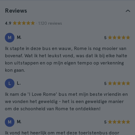
Reviews
· 1.120 reviews
4.9
M.
M
5
Ik stapte in deze bus en wauw, Rome is nog mooier van
bovenaf. Wat ik het leukst vond, was dat ik bij elke halte
kon uitstappen en op mijn eigen tempo op verkenning
kon gaan.
L.
L
5
Ik nam de 'I Love Rome' bus met mijn beste vriendin en
we vonden het geweldig - het is een geweldige manier
om de schoonheid van Rome te ontdekken!
M.
M
5
Ik vond het heerlijk om met deze toeristenbus door