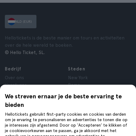
NLD (EUR)
Hellotickets is de beste manier om tours en activiteiten
over de hele wereld te boeken.
© Hello Ticket, SL.
Bedrijf
Steden
Over ons
New York
Vacatures
Rome
Affiliate
Parijs
We streven ernaar je de beste ervaring te
Reviews
Londen
bieden
Privacy
Granada
Voorwaarden
Krakau
Hellotickets gebruikt first-party cookies en cookies van derden
om je ervaring te personaliseren en advertenties te tonen die op
Juridische kennisgeving
Tenerife
je interesses zijn afgestemd. Door op 'Accepteren' te klikken of
Cookies
je cookievoorkeuren aan te passen, ga je akkoord met het