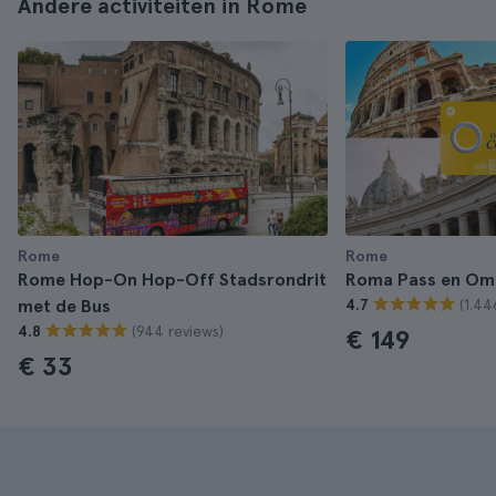
Andere activiteiten in Rome
Rome
Rome
Rome Hop-On Hop-Off Stadsrondrit
Roma Pass en Om
(1.44
met de Bus
4.7
(944 reviews)
4.8
€ 149
€ 33