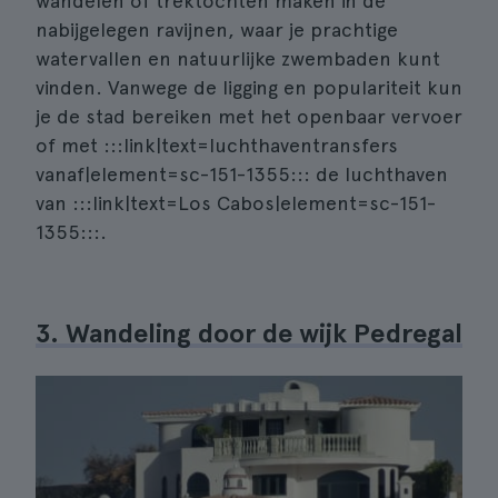
wandelen of trektochten maken in de
nabijgelegen ravijnen, waar je prachtige
watervallen en natuurlijke zwembaden kunt
vinden. Vanwege de ligging en populariteit kun
je de stad bereiken met het openbaar vervoer
of met :::link|text=luchthaventransfers
vanaf|element=sc-151-1355::: de luchthaven
van :::link|text=Los Cabos|element=sc-151-
1355:::.
3. Wandeling door de wijk Pedregal