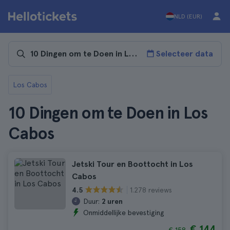
NLD (EUR)
Selecteer data
Los Cabos
10 Dingen om te Doen in Los
Cabos
Jetski Tour en Boottocht in Los
Cabos
1.278 reviews
4.5
Duur:
2 uren
Onmiddellijke bevestiging
€ 144