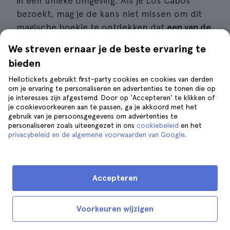
in een unieke omgeving. Als je Los Cabos
bezoekt, mag je de kans niet missen om dit
magische hoekje te ontdekken dat
een van de
best bewaarde geheimen van Baja California
is.
We streven ernaar je de beste ervaring te
bieden
Hellotickets gebruikt first-party cookies en cookies van derden
8. Bezoek de missie van San José
om je ervaring te personaliseren en advertenties te tonen die op
je interesses zijn afgestemd. Door op 'Accepteren' te klikken of
del Cabo Añuití
je cookievoorkeuren aan te passen, ga je akkoord met het
gebruik van je persoonsgegevens om advertenties te
personaliseren zoals uiteengezet in ons
cookiebeleid
en het
privacybeleid en de algemene voorwaarden van Google
.
Accepteren
Voorkeuren wijzigen