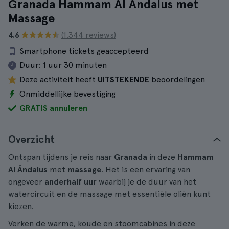
Granada Hammam Al Ándalus met
Massage
4.6
(1.344 reviews)
Smartphone tickets geaccepteerd
Duur:
1 uur 30 minuten
Deze activiteit heeft
UITSTEKENDE
beoordelingen
Onmiddellijke bevestiging
GRATIS annuleren
Overzicht
Ontspan tijdens je reis naar
Granada
in deze
Hammam
Al Ándalus
met
massage
. Het is een ervaring van
ongeveer
anderhalf uur
waarbij je de duur van het
watercircuit en de massage met essentiële oliën kunt
kiezen.
Verken de warme, koude en stoomcabines in deze