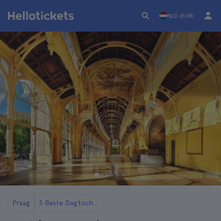
NLD (EUR)
Praag
3 Beste Dagtochten naar Karlovy Vary vanuit Praag