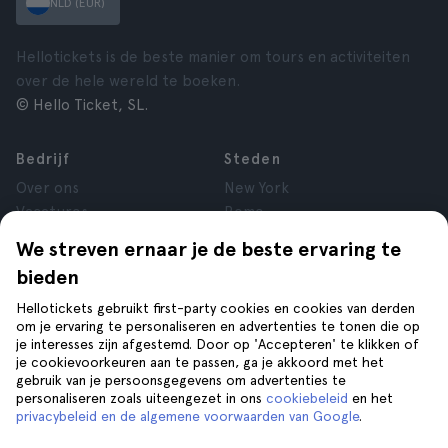
NLD (EUR)
Hellotickets is de beste manier om tours en activiteiten
over de hele wereld te boeken.
© Hello Ticket, SL.
Bedrijf
Steden
Over ons
New York
Vacatures
Rome
Affiliate
Parijs
We streven ernaar je de beste ervaring te
Reviews
Londen
bieden
Privacy
Granada
Voorwaarden
Krakau
Hellotickets gebruikt first-party cookies en cookies van derden
om je ervaring te personaliseren en advertenties te tonen die op
Juridische kennisgeving
Tenerife
je interesses zijn afgestemd. Door op 'Accepteren' te klikken of
Cookies
je cookievoorkeuren aan te passen, ga je akkoord met het
gebruik van je persoonsgegevens om advertenties te
personaliseren zoals uiteengezet in ons
cookiebeleid
en het
Help
Volg ons op
privacybeleid en de algemene voorwaarden van Google
.
Help