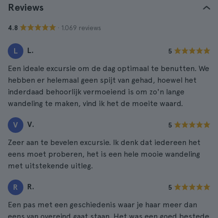
Reviews
· 1.069 reviews
4.8
L.
L
5
Een ideale excursie om de dag optimaal te benutten. We
hebben er helemaal geen spijt van gehad, hoewel het
inderdaad behoorlijk vermoeiend is om zo'n lange
wandeling te maken, vind ik het de moeite waard.
V.
V
5
Zeer aan te bevelen excursie. Ik denk dat iedereen het
eens moet proberen, het is een hele mooie wandeling
met uitstekende uitleg.
R.
R
5
Een pas met een geschiedenis waar je haar meer dan
eens van overeind gaat staan. Het was een goed bestede