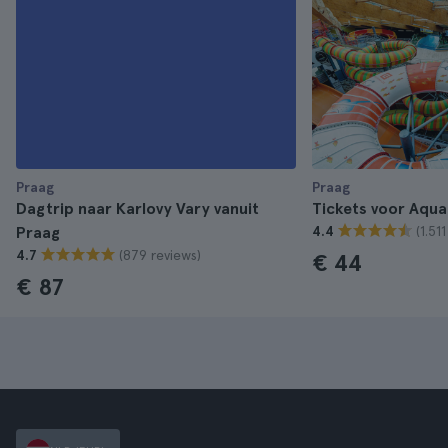
Praag
Praag
Dagtrip naar Karlovy Vary vanuit
Tickets voor Aqu
(1.51
Praag
4.4
(879 reviews)
4.7
€ 44
€ 87