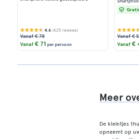
Smartphon
Grati
(625 reviews)
4.6
Vanaf € 78
Vanaf € 
€ 71
€ 
Vanaf
Vanaf
per persoon
Meer ove
De kleintjes th
opneemt op uw 