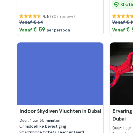
Grati
(907 reviews)
4.6
Vanaf € 64
Vanaf € 
€ 59
€ 
Vanaf
Vanaf
per persoon
Indoor Skydiven Vluchten in Dubai
Ervaring
Dubai
Duur: 1 uur 30 minuten
Onmiddellijke bevestiging
Duur: 1 uur
Smartphone tickets geaccepteerd