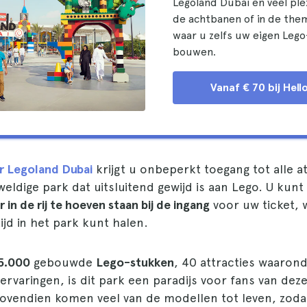
Legoland Dubai en veel plez
de achtbanen of in de th
waar u zelfs uw eigen Leg
bouwen.
Vanaf € 70 bij Hell
or Legoland Dubai
krijgt u onbeperkt toegang tot alle a
weldige park dat uitsluitend gewijd is aan Lego. U kunt
 in de rij te hoeven staan bij de ingang
voor uw ticket, 
ijd in het park kunt halen.
5.000
gebouwde
Lego-stukken
, 40 attracties waaron
ervaringen, is dit park een paradijs voor fans van dez
vendien komen veel van de modellen tot leven, zodat 