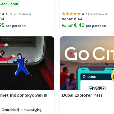
s annuleren
(1.096 reviews)
(24 reviews)
4.7
4.7
104
Vanaf € 44
95
€ 40
Vanaf
per persoon
per persoon
 met Indoor Skydiven in
Dubai Explorer Pass
Onmiddellijke bevestiging