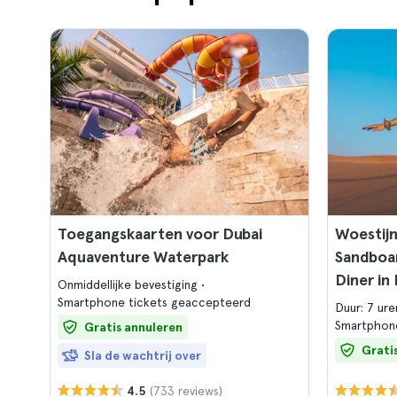
Toegangskaarten voor Dubai
Woestijn
Aquaventure Waterpark
Sandboar
Diner in
Onmiddellijke bevestiging
Smartphone tickets geaccepteerd
Duur: 7 ur
Smartphon
Gratis annuleren
Grati
Sla de wachtrij over
(733 reviews)
4.5