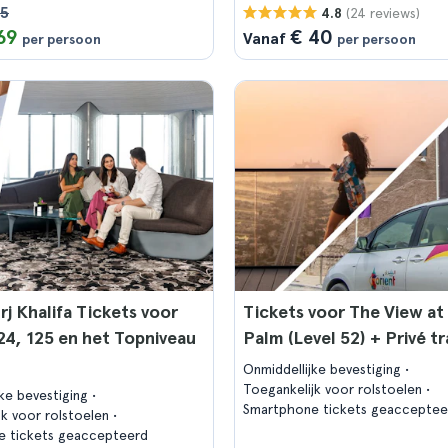
75
(24 reviews)
4.8
69
€ 40
Vanaf
per persoon
per persoon
rj Khalifa Tickets voor
Tickets voor The View at
24, 125 en het Topniveau
Palm (Level 52) + Privé t
Onmiddellijke bevestiging
Toegankelijk voor rolstoelen
jke bevestiging
Smartphone tickets geacceptee
jk voor rolstoelen
e tickets geaccepteerd