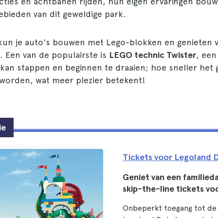
acties en achtbanen rijden, hun eigen ervaringen bouw
ebieden van dit geweldige park.
 kun je auto's bouwen met Lego-blokken en genieten v
. Een van de populairste is
LEGO technic Twister
, een
 kan stappen en beginnen te draaien; hoe sneller het 
 worden, wat meer plezier betekent!
ie
Tickets voor Legoland 
Geniet van een familieda
skip-the-line tickets v
Onbeperkt toegang tot de 