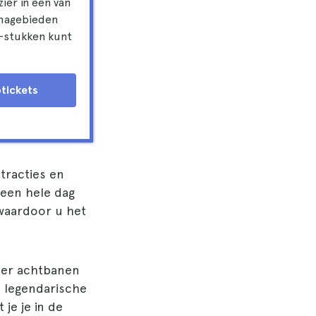
ier in een van
emagebieden
o-stukken kunt
otickets
ttracties en
 een hele dag
waardoor u het
der achtbanen
e legendarische
je je in de