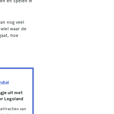
en en spelen in
an nog veel
 wiel waar de
gaat, hoe
Dubai
gje uit met
oor Legoland
attracties van