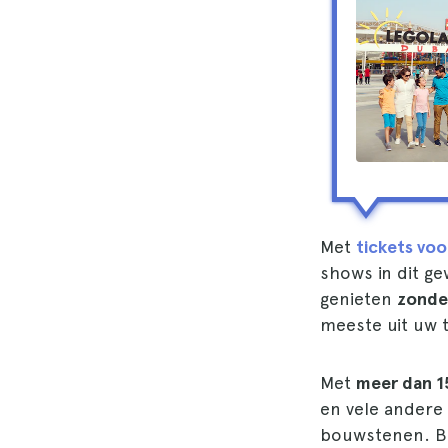
Met
tickets vo
shows in dit ge
genieten
zonder
meeste uit uw t
Met
meer dan 1
en vele andere 
bouwstenen. Bo