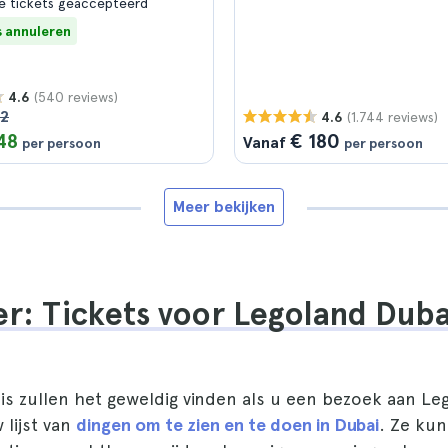
e tickets geaccepteerd
s annuleren
(540 reviews)
4.6
52
(1.744 reviews)
4.6
48
€ 180
Vanaf
per persoon
per persoon
Meer bekijken
r: Tickets voor Legoland Duba
uis zullen het geweldig vinden als u een bezoek aan Le
lijst van
dingen om te zien en te doen in Dubai
. Ze kun