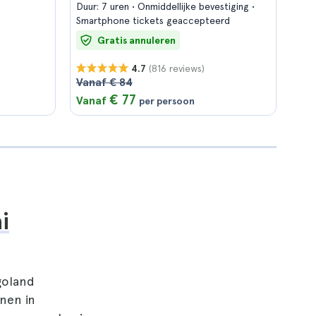
Duur: 7 uren
Onmiddellijke bevestiging
Smartphone tickets geaccepteerd
Gratis annuleren
(816 reviews)
4.7
Vanaf € 84
€ 77
Vanaf
per persoon
i
goland
nen in