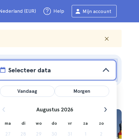
Nederland (EUR)
Help
Mijn account
Selecteer data
Vandaag
Morgen
Augustus 2026
ma
di
wo
do
vr
za
zo
el uit
27
28
29
30
31
1
2