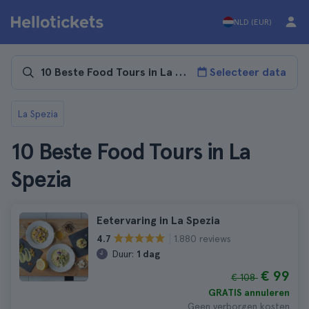
NLD (EUR)
Selecteer data
La Spezia
10 Beste Food Tours in La
Spezia
Eetervaring in La Spezia
1.880 reviews
4.7
Duur:
1 dag
€ 99
€ 108
GRATIS annuleren
Geen verborgen kosten