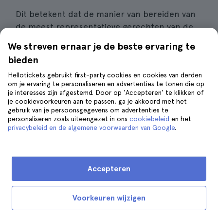
Dit betekent dat de manier van bereiden van
de meest representatieve gerechten van de
Noord-Italiaanse gastronomie in deze stad
We streven ernaar je de beste ervaring te
heel anders is dan in
Genua
of
Pisa
.
bieden
Hellotickets gebruikt first-party cookies en cookies van derden
Bovendien onderscheidt La Spezia zich op
om je ervaring te personaliseren en advertenties te tonen die op
culinair gebied door de uitstekende
je interesses zijn afgestemd. Door op 'Accepteren' te klikken of
combinatie van de smaken die direct
je cookievoorkeuren aan te passen, ga je akkoord met het
gebruik van je persoonsgegevens om advertenties te
afkomstig zijn van de landbouwproductie van
personaliseren zoals uiteengezet in ons
cookiebeleid
en het
de regio met de maritieme smaken die
privacybeleid en de algemene voorwaarden van Google
.
verkregen worden door de visvangst, wat de
meest kenmerkende factor van de economie
van dit deel van Ligurië is geworden,
Accepteren
tenminste als je het toerisme buiten
beschouwing laat.
Voorkeuren wijzigen
Tegelijkertijd moet worden opgemerkt dat de