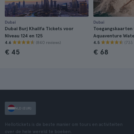
Dubai
Dubai
Dubai Burj Khalifa Tickets voor
Toegangskaarten 
Niveau 124 en 125
Aquaventure Wat
(840 reviews)
(733 
4.6
4.5
€ 45
€ 68
NLD (EUR)
Hellotickets is de beste manier om tours en activiteiten
over de hele wereld te boeken.