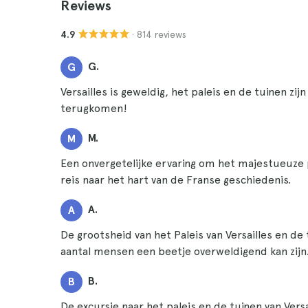
Reviews
· 814 reviews
4.9
G.
G
Versailles is geweldig, het paleis en de tuinen 
terugkomen!
M.
M
Een onvergetelijke ervaring om het majestueuze 
reis naar het hart van de Franse geschiedenis.
A.
A
De grootsheid van het Paleis van Versailles en 
aantal mensen een beetje overweldigend kan zijn
B.
B
De excursie naar het paleis en de tuinen van Ver