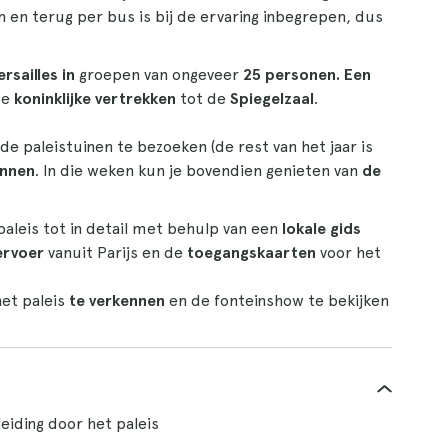
 en terug per bus is bij de ervaring inbegrepen, dus
rsailles in
groepen van ongeveer
25 personen. Een
 de
koninklijke vertrekken
tot de
Spiegelzaal
.
e paleistuinen te bezoeken (de rest van het jaar is
ennen
. In die weken kun je bovendien genieten van
de
aleis tot in detail met behulp van een
lokale gids
ervoer
vanuit Parijs en de
toegangskaarten
voor het
het paleis
te verkennen
en de fonteinshow te bekijken
leiding door het paleis