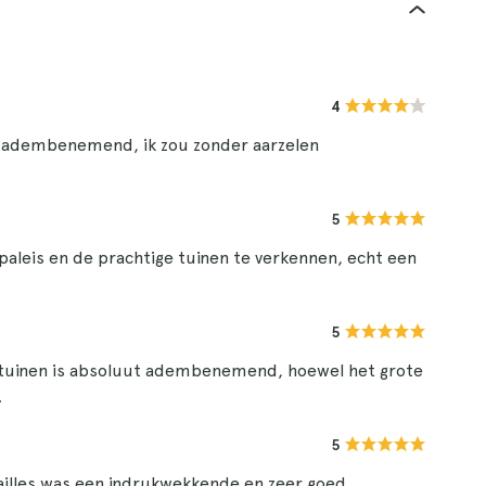
4
zijn adembenemend, ik zou zonder aarzelen
5
paleis en de prachtige tuinen te verkennen, echt een
5
de tuinen is absoluut adembenemend, hoewel het grote
.
5
sailles was een indrukwekkende en zeer goed