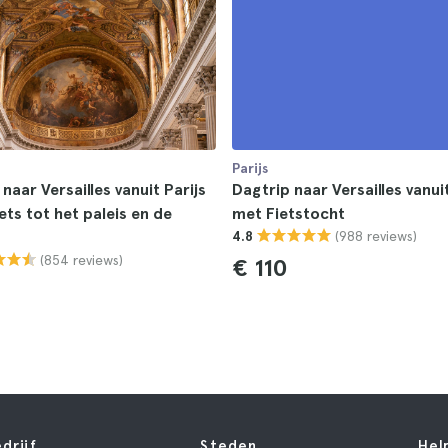
Parijs
naar Versailles vanuit Parijs
Dagtrip naar Versailles vanuit
ets tot het paleis en de
met Fietstocht
(988 reviews)
4.8
(854 reviews)
€ 110
drijf
Steden
Hel