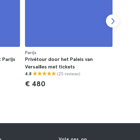
Parijs
Parijs
 Parijs
Privétour door het Paleis van
Retourver
Versailles met tickets
Versailles
(25 reviews)
4.8
4.4
€ 480
€ 32
p
Volg ons op