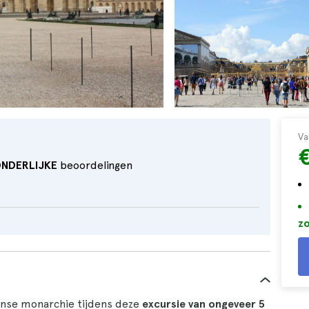
Va
ONDERLIJKE
beoordelingen
zo
anse monarchie tijdens deze
excursie van ongeveer 5