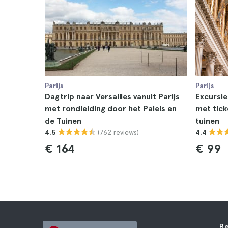
Parijs
Parijs
Dagtrip naar Versailles vanuit Parijs
Excursie 
met rondleiding door het Paleis en
met tick
de Tuinen
tuinen
(762 reviews)
4.5
4.4
€ 164
€ 99
Be