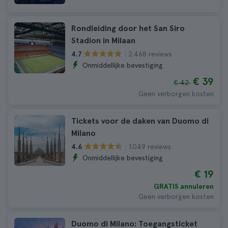
Rondleiding door het San Siro
Stadion in Milaan
2.468 reviews
4.7
Onmiddellijke bevestiging
€ 39
€ 42
Geen verborgen kosten
Tickets voor de daken van Duomo di
Milano
1.049 reviews
4.6
Onmiddellijke bevestiging
€ 19
GRATIS annuleren
Geen verborgen kosten
Duomo di Milano: Toegangsticket