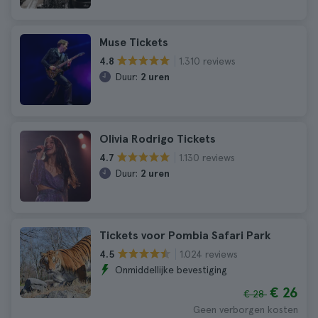
Muse Tickets
1.310 reviews
4.8
Duur:
2 uren
Olivia Rodrigo Tickets
1.130 reviews
4.7
Duur:
2 uren
Tickets voor Pombia Safari Park
1.024 reviews
4.5
Onmiddellijke bevestiging
€ 26
€ 28
Geen verborgen kosten