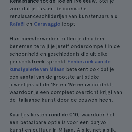
Renaissance tot de 18e en 19e eeuw
. Stel je
voor dat je tussen de iconische
renaissanceschilderijen van kunstenaars als
Rafaël
en
Caravaggio
loopt.
Hun meesterwerken zullen je de adem
benemen terwijl je jezelf onderdompelt in de
schoonheid en geschiedenis die uit elke
penseelstreek spreekt.
Een
bezoek aan de
kunstgalerie van Milaan
betekent ook dat je
een aantal van de grootste artistieke
juweeltjes uit de 18e en 19e eeuw ontdekt,
waardoor je een compleet overzicht krijgt van
de Italiaanse kunst door de eeuwen heen.
Kaartjes kosten
rond de €10
, waardoor het
een betaalbare optie is voor een dag vol
kunst en cultuur in Milaan. Als je, net als ik,