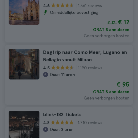
1.361 reviews
4.6
Onmiddellijke bevestiging
€ 12
€ 13
GRATIS annuleren
Geen verborgen kosten
Dagtrip naar Como Meer, Lugano en
Bellagio vanuit Milaan
1.190 reviews
4.5
Duur:
11 uren
€ 95
GRATIS annuleren
Geen verborgen kosten
blink-182 Tickets
1.710 reviews
4.8
Duur:
2 uren