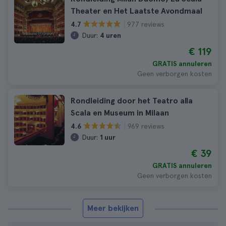
Theater en Het Laatste Avondmaal
977 reviews
4.7
Duur:
4 uren
€ 119
GRATIS annuleren
Geen verborgen kosten
Rondleiding door het Teatro alla
Scala en Museum in Milaan
969 reviews
4.6
Duur:
1 uur
€ 39
GRATIS annuleren
Geen verborgen kosten
Meer bekijken