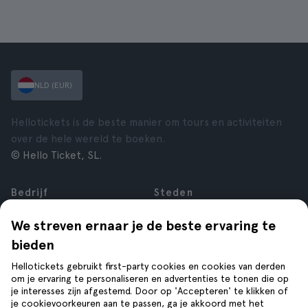
NLD (EUR)
Hellotickets is de beste manier om tours en activiteiten
over de hele wereld te boeken.
© Hello Ticket, SL.
Bedrijf
Steden
Over ons
New York
We streven ernaar je de beste ervaring te
Vacatures
Rome
bieden
Affiliate
Parijs
Reviews
Londen
Hellotickets gebruikt first-party cookies en cookies van derden
Privacy
Granada
om je ervaring te personaliseren en advertenties te tonen die op
je interesses zijn afgestemd. Door op 'Accepteren' te klikken of
Voorwaarden
Krakau
je cookievoorkeuren aan te passen, ga je akkoord met het