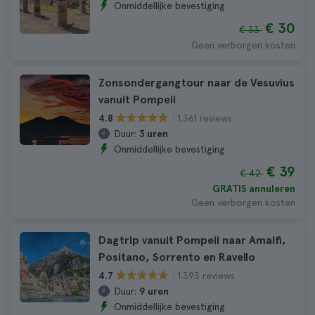
Onmiddellijke bevestiging
€ 30
€ 33
Geen verborgen kosten
Zonsondergangtour naar de Vesuvius
vanuit Pompeii
1.361 reviews
4.8
Duur:
3 uren
Onmiddellijke bevestiging
€ 39
€ 42
GRATIS annuleren
Geen verborgen kosten
Dagtrip vanuit Pompeii naar Amalfi,
Positano, Sorrento en Ravello
1.393 reviews
4.7
Duur:
9 uren
Onmiddellijke bevestiging