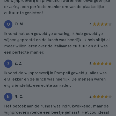
De wijnproeverij en privélunch waren een onvergetelijke
ervaring, een perfecte manier om van de plaatselijke
cultuur te genieten!
O. M.
O
4
Ik vond het een geweldige ervaring, ik heb geweldige
wijnen geproefd en de lunch was heerlijk. Ik heb altijd al
meer willen leren over de Italiaanse cultuur en dit was
een perfecte manier.
Z. Z.
Z
5
Ik vond de wijnproeverij in Pompeii geweldig, alles was
erg lekker en de lunch was heerlijk. De mensen waren
erg vriendelijk, een echte aanrader.
N. C.
N
4
Het bezoek aan de ruïnes was indrukwekkend, maar de
wijnproeverij voelde een beetje gehaast. Het zou ideaal