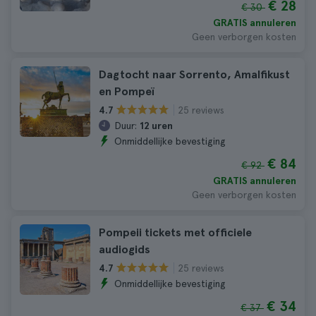
€ 28
€ 30
GRATIS annuleren
Geen verborgen kosten
Dagtocht naar Sorrento, Amalfikust
en Pompeï
25 reviews
4.7
Duur:
12 uren
Onmiddellijke bevestiging
€ 84
€ 92
GRATIS annuleren
Geen verborgen kosten
Pompeii tickets met officiele
audiogids
25 reviews
4.7
Onmiddellijke bevestiging
€ 34
€ 37