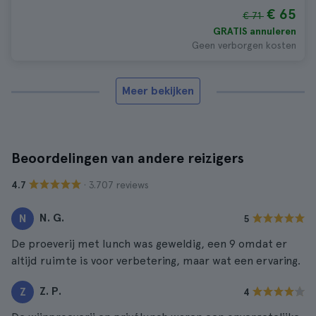
€ 65
€ 71
GRATIS annuleren
Geen verborgen kosten
Meer bekijken
Beoordelingen van andere reizigers
· 3.707 reviews
4.7
N. G.
N
5
De proeverij met lunch was geweldig, een 9 omdat er
altijd ruimte is voor verbetering, maar wat een ervaring.
Z. P.
Z
4