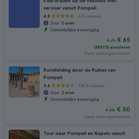
Paardrijden op de Vesuvius met
vervoer vanuit Pompeii
633 reviews
4.8
Duur:
2 uren
Onmiddellijke bevestiging
€ 65
€ 71
GRATIS annuleren
Geen verborgen kosten
Rondleiding door de Ruïnes van
Pompeii
1.804 reviews
4.6
Duur:
2 uren
Onmiddellijke bevestiging
€ 50
€ 55
Geen verborgen kosten
Tour naar Pompeii en Napels vanuit