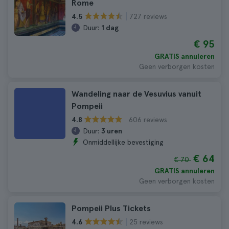
Rome
727 reviews
4.5
Duur:
1 dag
€ 95
GRATIS annuleren
Geen verborgen kosten
Wandeling naar de Vesuvius vanuit
Pompeii
606 reviews
4.8
Duur:
3 uren
Onmiddellijke bevestiging
€ 64
€ 70
GRATIS annuleren
Geen verborgen kosten
Pompeii Plus Tickets
25 reviews
4.6