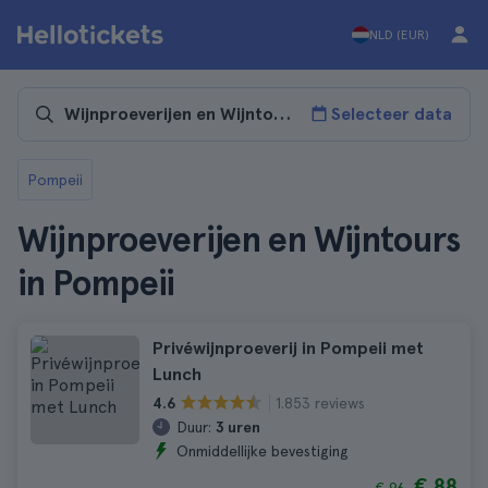
NLD (EUR)
Selecteer data
Pompeii
Wijnproeverijen en Wijntours
in Pompeii
Privéwijnproeverij in Pompeii met
Lunch
1.853 reviews
4.6
Duur:
3 uren
Onmiddellijke bevestiging
€ 88