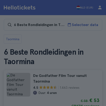
NLD (EUR)
Selecteer data
Taormina
6 Beste Rondleidingen in
Taormina
De Godfather Film Tour vanuit
Taormina
1.463 reviews
4.5
Duur:
4 uren
€ 53
€ 58