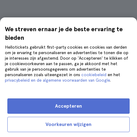
Wat zie ik tijdens deze tour door
We streven ernaar je de beste ervaring te
Taormina?
bieden
Hellotickets gebruikt first-party cookies en cookies van derden
om je ervaring te personaliseren en advertenties te tonen die op
je interesses zijn afgestemd. Door op 'Accepteren' te klikken of
je cookievoorkeuren aan te passen, ga je akkoord met het
gebruik van je persoonsgegevens om advertenties te
personaliseren zoals uiteengezet in ons
cookiebeleid
en het
privacybeleid en de algemene voorwaarden van Google
.
Accepteren
Voorkeuren wijzigen