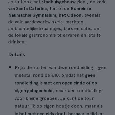
Je zult ook het
stadhuisgebouw
zien
,
de
kerk
van Santa Caterina,
het oude
Romeinse
Naumachie Gymnasium, het Odeon,
evenals
de vele aardewerkwinkels, markten,
ambachtelijke kraampjes, bars en cafés om
de lokale gastronomie te ervaren en iets te
drinken.
Details
Prijs:
de kosten van deze rondleiding liggen
meestal rond de €10, omdat het
geen
rondleiding is met een open einde of op
eigen gelegenheid,
maar een rondleiding
voor kleine groepen. Je kunt de tour
natuurlijk op eigen houtje doen, maar
als
je het met een gids doet, bespaar je tijd
en