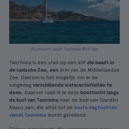
Boottocht vanuit Taormina| ©s9-4pr
Taormina is een stad op een klif
die baadt in
de Ionische Zee, een
arm van de Middellandse
Zee. Daarom is het mogelijk om in de
omgeving
verschillende wateractiviteiten te
doen
. Daarom raad ik je deze
boottocht langs
de kust van Taormina
naar de baai van Giardini
Naxos aan, die altijd tot de
beste dagtochten
vanuit Taormina
wordt gerekend.