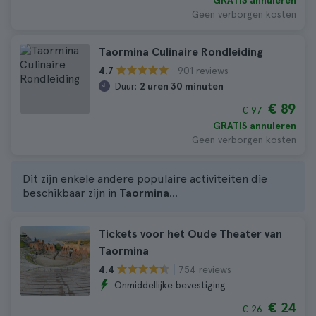
GRATIS annuleren
Geen verborgen kosten
Taormina Culinaire Rondleiding
901 reviews
4.7
Duur:
2 uren 30 minuten
€ 89
€ 97
GRATIS annuleren
Geen verborgen kosten
Dit zijn enkele andere populaire activiteiten die
beschikbaar zijn in
Taormina
...
Tickets voor het Oude Theater van
Taormina
754 reviews
4.4
Onmiddellijke bevestiging
€ 24
€ 26