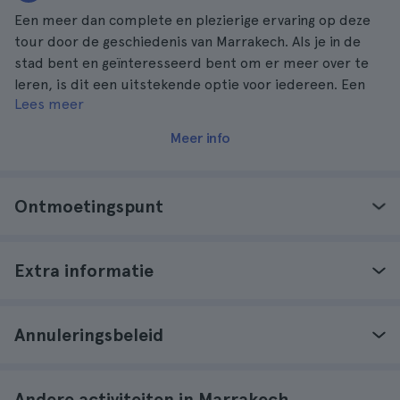
Een meer dan complete en plezierige ervaring op deze
tour door de geschiedenis van Marrakech. Als je in de
stad bent en geïnteresseerd bent om er meer over te
leren, is dit een uitstekende optie voor iedereen. Een
Lees meer
aanrader.
Meer info
Ontmoetingspunt
Extra informatie
Annuleringsbeleid
Andere activiteiten in Marrakech