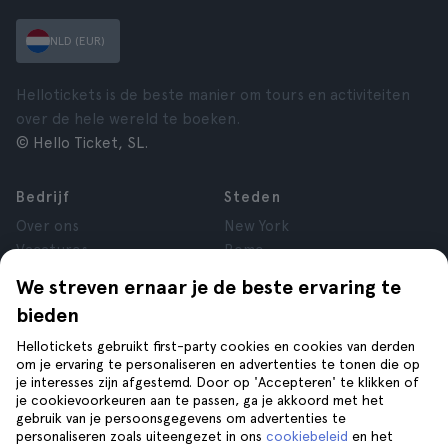
NLD (EUR)
Hellotickets is de beste manier om tours en activiteiten
over de hele wereld te boeken.
© Hello Ticket, SL.
Bedrijf
Steden
Over ons
New York
Vacatures
Rome
Affiliate
Parijs
We streven ernaar je de beste ervaring te
Reviews
Londen
bieden
Privacy
Granada
Voorwaarden
Krakau
Hellotickets gebruikt first-party cookies en cookies van derden
om je ervaring te personaliseren en advertenties te tonen die op
Juridische kennisgeving
Tenerife
je interesses zijn afgestemd. Door op 'Accepteren' te klikken of
Cookies
je cookievoorkeuren aan te passen, ga je akkoord met het
gebruik van je persoonsgegevens om advertenties te
personaliseren zoals uiteengezet in ons
cookiebeleid
en het