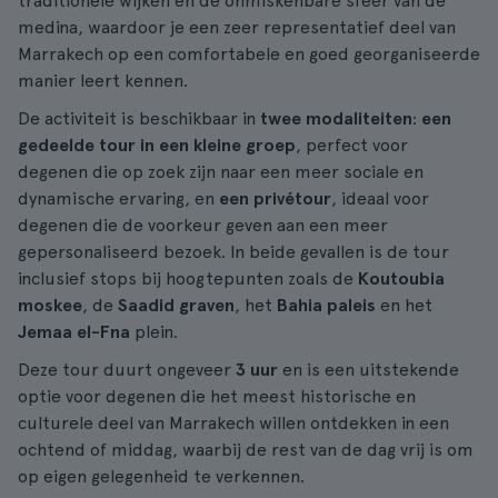
traditionele wijken en de onmiskenbare sfeer van de
medina, waardoor je een zeer representatief deel van
Marrakech op een comfortabele en goed georganiseerde
manier leert kennen.
De activiteit is beschikbaar in
twee modaliteiten
:
een
gedeelde tour in een kleine groep
, perfect voor
degenen die op zoek zijn naar een meer sociale en
dynamische ervaring, en
een privétour
, ideaal voor
degenen die de voorkeur geven aan een meer
gepersonaliseerd bezoek. In beide gevallen is de tour
inclusief stops bij hoogtepunten zoals de
Koutoubia
moskee
, de
Saadid graven
, het
Bahia paleis
en het
Jemaa el-Fna
plein.
Deze tour duurt ongeveer
3 uur
en is een uitstekende
optie voor degenen die het meest historische en
culturele deel van Marrakech willen ontdekken in een
ochtend of middag, waarbij de rest van de dag vrij is om
op eigen gelegenheid te verkennen.