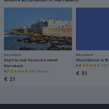
Marrakech
Marrakech
Dagtrip naar Essaouira vanuit
Woestijntour in M
(520 
Marrakech
4.8
(887 reviews)
4.7
€ 51
€ 21