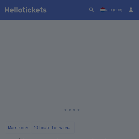
NLD (EUR)
Marrakech
10 beste tours en dagtochten vanuit Marrakech