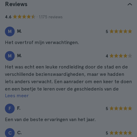
Reviews
· 1.175 reviews
4.6
M.
M
5
Het overtrof mijn verwachtingen.
M.
M
4
Het was echt een leuke rondleiding door de stad en de
verschillende bezienswaardigheden, maar we hadden
iets anders verwacht. Een aanrader om een keer te doen
en een beetje te leren over de geschiedenis van de
Lees meer
plaats.
F.
F
5
Een van de beste ervaringen van het jaar.
C.
C
5