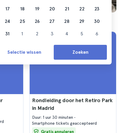
17
18
19
20
21
22
23
24
25
26
27
28
29
30
31
1
2
3
4
5
6
Selectie wissen
Zoeken
ur
Rondleiding door het Retiro Park
in Madrid
Duur: 1 uur 30 minuten
rd
Smartphone tickets geaccepteerd
Gratis annuleren