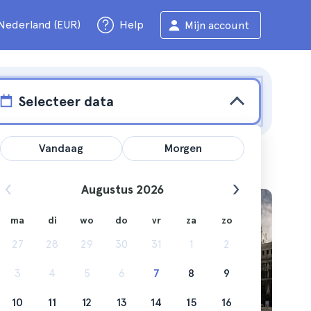
Nederland (EUR)
Help
Mijn account
Selecteer data
Vandaag
Morgen
Augustus 2026
ma
di
wo
do
vr
za
zo
 stad.
27
28
29
30
31
1
2
3
4
5
6
7
8
9
10
11
12
13
14
15
16