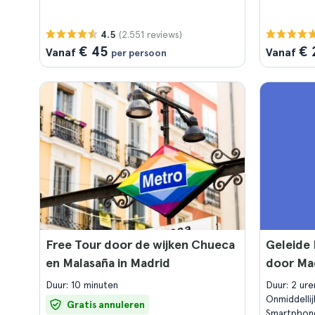
(2.551 reviews)
4.5
€ 45
€ 
Vanaf
Vanaf
per persoon
Free Tour door de wijken Chueca
Geleide 
en Malasaña in Madrid
door Ma
Duur: 10 minuten
Duur: 2 ur
Onmiddelli
Gratis annuleren
Smartphon