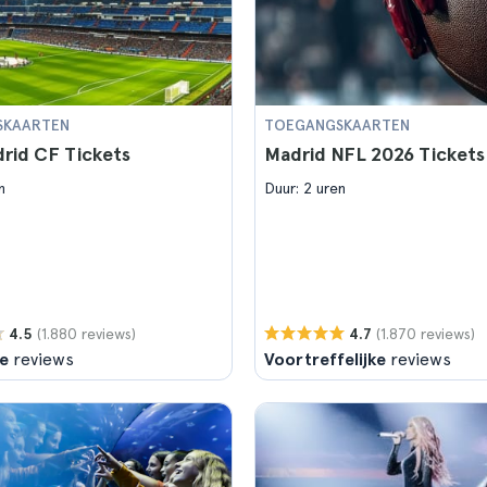
SKAARTEN
TOEGANGSKAARTEN
rid CF Tickets
Madrid NFL 2026 Tickets
n
Duur: 2 uren
(1.880 reviews)
(1.870 reviews)
4.5
4.7
e
reviews
Voortreffelijke
reviews