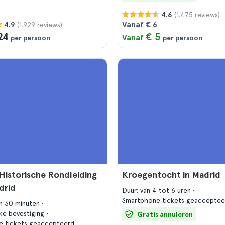
(1.475 reviews)
4.6
Vanaf € 6
(1.929 reviews)
4.9
24
€ 5
Vanaf
per persoon
per persoon
Historische Rondleiding
Kroegentocht in Madrid
drid
Duur: van 4 tot 6 uren
Smartphone tickets geacceptee
en 30 minuten
jke bevestiging
Gratis annuleren
e tickets geaccepteerd