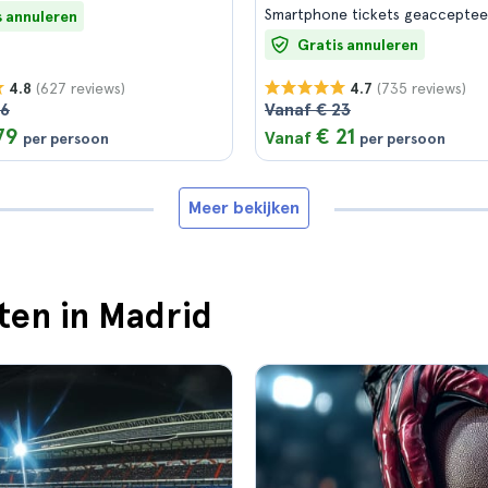
Smartphone tickets geacceptee
s annuleren
Gratis annuleren
(627 reviews)
(735 reviews)
4.8
4.7
86
Vanaf € 23
79
€ 21
Vanaf
per persoon
per persoon
Meer bekijken
ten in Madrid