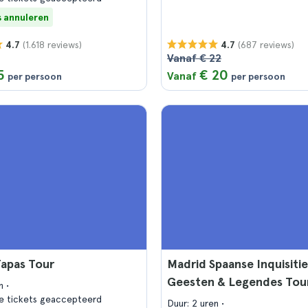
s annuleren
(1.618 reviews)
(687 reviews)
4.7
4.7
Vanaf € 22
5
€ 20
Vanaf
per persoon
per persoon
Tapas Tour
Madrid Spaanse Inquisitie
Geesten & Legendes Tou
en
e tickets geaccepteerd
Duur: 2 uren