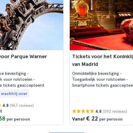
 voor Parque Warner
Tickets voor het Koninklij
van Madrid
jke bevestiging
Onmiddellijke bevestiging
jk voor rolstoelen
Toegankelijk voor rolstoelen
e tickets geaccepteerd
Smartphone tickets geacceptee
 wachtrij over
(967 reviews)
4.8
1
(592 reviews)
4.8
38
€ 22
Vanaf
per persoon
per persoon