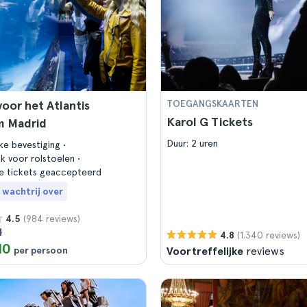
voor het Atlantis
TOEGANGSKAARTEN
Karol G Tickets
m Madrid
Duur: 2 uren
jke bevestiging
jk voor rolstoelen
e tickets geaccepteerd
 wachtrij over
(984 reviews)
4.5
1
(1.340 reviews)
4.8
10
per persoon
Voortreffelijke
reviews