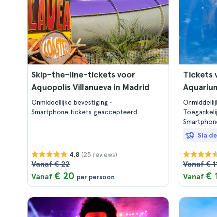
Skip-the-line-tickets voor
Tickets 
Aquopolis Villanueva in Madrid
Aquariu
Onmiddellijke bevestiging
Onmiddelli
Smartphone tickets geaccepteerd
Toegankeli
Smartphon
Sla de
(25 reviews)
4.8
Vanaf € 22
Vanaf € 1
€ 20
€ 
Vanaf
Vanaf
per persoon