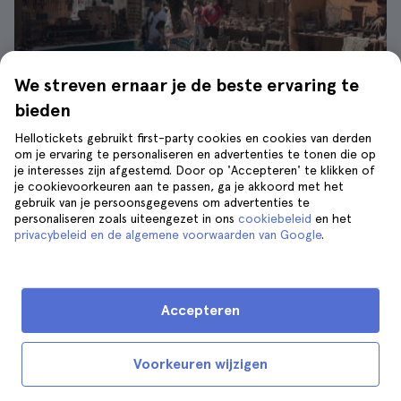
We streven ernaar je de beste ervaring te
bieden
Hellotickets gebruikt first-party cookies en cookies van derden
om je ervaring te personaliseren en advertenties te tonen die op
Middeleeuwse markt in Puerto de Santa María| © J. Luis Villar
je interesses zijn afgestemd. Door op 'Accepteren' te klikken of
je cookievoorkeuren aan te passen, ga je akkoord met het
El Puerto de Santa María biedt tijdens de zomer
gebruik van je persoonsgegevens om advertenties te
een van de meest eclectische ervaringen van Cádiz
personaliseren zoals uiteengezet in ons
cookiebeleid
en het
privacybeleid en de algemene voorwaarden van Google
.
met de middeleeuwse markt, een beurs waar u
het verleden van de stad tijdens de middeleeuwen
kunt ontdekken
en die dansvoorstellingen,
Accepteren
middeleeuwse gastronomische kraampjes,
ambachtelijke producten en activiteiten voor
kinderen op het programma heeft staan.
Voorkeuren wijzigen