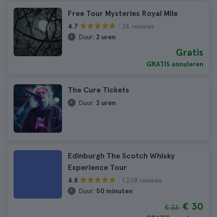
Free Tour Mysteries Royal Mile
24 reviews
4.7
Duur:
2 uren
Gratis
GRATIS annuleren
The Cure Tickets
Duur:
2 uren
Edinburgh The Scotch Whisky
Experience Tour
1.238 reviews
4.8
Duur:
50 minuten
€ 30
€ 33