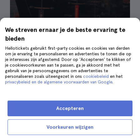
We streven ernaar je de beste ervaring te
Zonsondergang bij de Royal Yatch| ©colin mackay
bieden
Hellotickets gebruikt first-party cookies en cookies van derden
De
Royal Yacht Britannia
is een van de
om je ervaring te personaliseren en advertenties te tonen die op
populairste schepen ter wereld en u vraagt
je interesses zijn afgestemd. Door op 'Accepteren' te klikken of
je cookievoorkeuren aan te passen, ga je akkoord met het
zich misschien af waarom. Nou, het is al vier
gebruik van je persoonsgegevens om advertenties te
decennia lang het schip van het Britse
personaliseren zoals uiteengezet in ons
cookiebeleid
en het
koningshuis.
privacybeleid en de algemene voorwaarden van Google
.
Het heeft ongeveer 150 landen bezocht door
toedoen van de koninklijke familie, maar dat
Accepteren
was in zijn gloriejaren. Nu kunt u het
bezoeken en een idee krijgen van hoe deze
Voorkeuren wijzigen
familie aan boord leefde en van het comfort
dat zij genoten. U ziet familiefoto's aan de