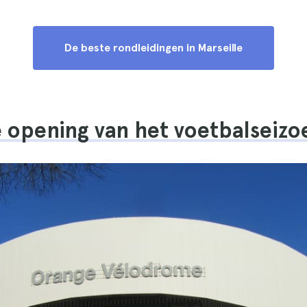
De beste rondleidingen in Marseille
e opening van het voetbalseizo