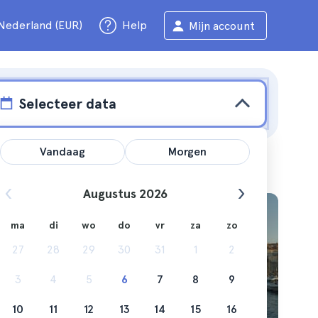
Nederland (EUR)
Help
Mijn account
Selecteer data
Vandaag
Morgen
Augustus 2026
ma
di
wo
do
vr
za
zo
deze tijd
27
28
29
30
31
1
2
3
4
5
6
7
8
9
10
11
12
13
14
15
16