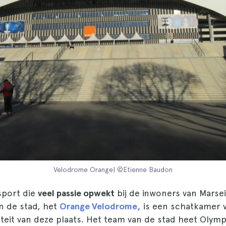
Velodrome Orange| ©Etienne Baudon
sport die
veel passie opwekt
bij de inwoners van Marsei
n de stad, het
Orange Velodrome,
is een schatkamer 
iteit van deze plaats. Het team van de stad heet Olym