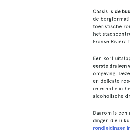
Cassis is
de buu
de bergformatie
toeristische r
het stadscentr
Franse Rivièra 
Een kort uitsta
eerste druiven
omgeving. Deze
en delicate ros
referentie in h
alcoholische d
Daarom is een r
dingen die u k
rondleidingen in