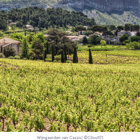
Wijngaarden van Cassis| ©Cilou101