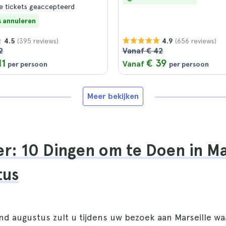
e tickets geaccepteerd
s annuleren
(395 reviews)
(656 reviews)
4.5
4.9
2
Vanaf € 42
11
€ 39
Vanaf
per persoon
per persoon
Meer bekijken
r: 10 Dingen om te Doen in Ma
tus
d augustus zult u tijdens uw bezoek aan Marseille waa