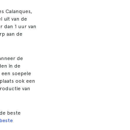
Des Calanques,
l uit van de
r dan 1 uur van
rp aan de
wanneer de
den in de
n een soepele
 plaats ook een
productie van
 de beste
beste