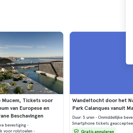
e Mucem, Tickets voor
Wandeltocht door het Na
eum van Europese en
Park Calanques vanuit Ma
rane Beschavingen
Duur: 5 uren
Onmiddellijke beve
Smartphone tickets geacceptee
jke bevestiging
jk voor rolstoelen
Gratis annuleren