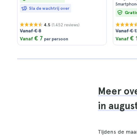
Smartphon
Sla de wachtrij over
Grati
(1.452 reviews)
4.5
Vanaf € 8
Vanaf € 1
€ 7
€ 
Vanaf
Vanaf
per persoon
Meer ove
in augus
Tijdens de maan