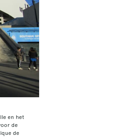
lle en het
voor de
pique de