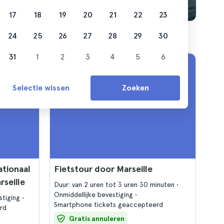
17
18
19
20
21
22
23
24
25
26
27
28
29
30
31
1
2
3
4
5
6
Selectie wissen
Zoeken
tionaal
Fietstour door Marseille
rseille
Duur: van 2 uren tot 3 uren 30 minuten
Onmiddellijke bevestiging
stiging
Smartphone tickets geaccepteerd
rd
Gratis annuleren