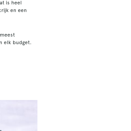
t is heel
rijk en een
e meest
 elk budget.