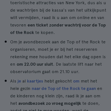
toeristische attracties van New York, dus als u
de wachtrijen bij de kassa's van het uitkijkpunt
wilt vermijden, raad ik u aan om online en van
tevoren
een ticket zonder wachtrij voor de Top
of the Rock
te kopen.
Om je avondbezoek aan de Top of the Rock te
organiseren, moet je er bij het reserveren
rekening mee houden dat het elke dag open is
en
om 22.00 uur sluit
. De laatste lift naar het
observatorium gaat om 21.10 uur.
Als
je
al
kaartjes
hebt gekocht
om
met het
hele gezin
naar de Top of the Rock te gaan
en
de kinderen nog klein zijn, raad ik je aan om
het
avondbezoek zo vroeg mogelijk
te doen,
zodat ze niet te moe worden, want de