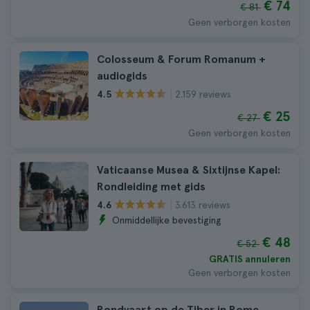
€ 74
€ 81
Geen verborgen kosten
Colosseum & Forum Romanum +
audiogids
2.159 reviews
4.5
€ 25
€ 27
Geen verborgen kosten
Vaticaanse Musea & Sixtijnse Kapel:
Rondleiding met gids
3.613 reviews
4.6
Onmiddellijke bevestiging
€ 48
€ 52
GRATIS annuleren
Geen verborgen kosten
Rondvaart op de Tiber in Rome