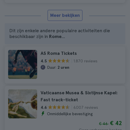
Meer bekijken
Dit zijn enkele andere populaire activiteiten die
beschikbaar zijn in
Rome
...
AS Roma Tickets
1.870 reviews
4.5
Duur:
2 uren
Vaticaanse Musea & Sixtijnse Kapel:
Fast track-ticket
6.007 reviews
4.6
Onmiddellijke bevestiging
€ 42
€ 46