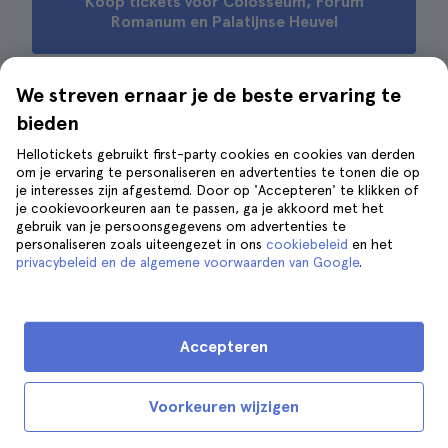
Koop tickets voor Colosseum, Forum
Romanum en Palatijnse Heuvel
We streven ernaar je de beste ervaring te
bieden
Tips voor een bezoek aan het
Forum Romanum
Hellotickets gebruikt first-party cookies en cookies van derden
om je ervaring te personaliseren en advertenties te tonen die op
je interesses zijn afgestemd. Door op 'Accepteren' te klikken of
je cookievoorkeuren aan te passen, ga je akkoord met het
gebruik van je persoonsgegevens om advertenties te
personaliseren zoals uiteengezet in ons
cookiebeleid
en het
privacybeleid en de algemene voorwaarden van Google
.
Accepteren
Voorkeuren wijzigen