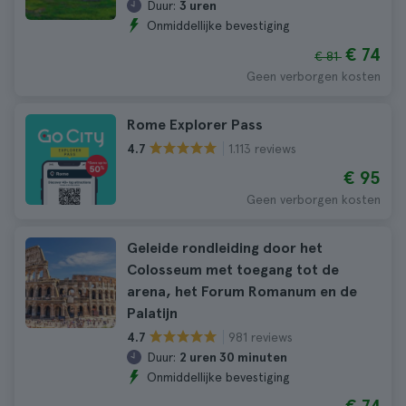
Duur:
3 uren
Onmiddellijke bevestiging
€ 74
€ 81
Geen verborgen kosten
Rome Explorer Pass
1.113 reviews
4.7
€ 95
Geen verborgen kosten
Geleide rondleiding door het
Colosseum met toegang tot de
arena, het Forum Romanum en de
Palatijn
981 reviews
4.7
Duur:
2 uren 30 minuten
Onmiddellijke bevestiging