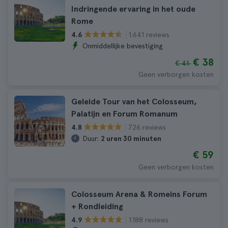
Indringende ervaring in het oude
Rome
1.641 reviews
4.6
Onmiddellijke bevestiging
€ 38
€ 41
Geen verborgen kosten
Geleide Tour van het Colosseum,
Palatijn en Forum Romanum
726 reviews
4.8
Duur:
2 uren 30 minuten
€ 59
Geen verborgen kosten
Colosseum Arena & Romeins Forum
+ Rondleiding
1.188 reviews
4.9