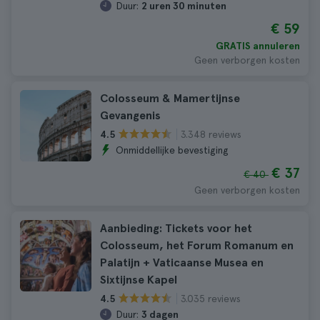
Duur:
2 uren 30 minuten
€ 59
GRATIS annuleren
Geen verborgen kosten
Colosseum & Mamertijnse
Gevangenis
3.348 reviews
4.5
Onmiddellijke bevestiging
€ 37
€ 40
Geen verborgen kosten
Aanbieding: Tickets voor het
Colosseum, het Forum Romanum en
Palatijn + Vaticaanse Musea en
Sixtijnse Kapel
3.035 reviews
4.5
Duur:
3 dagen